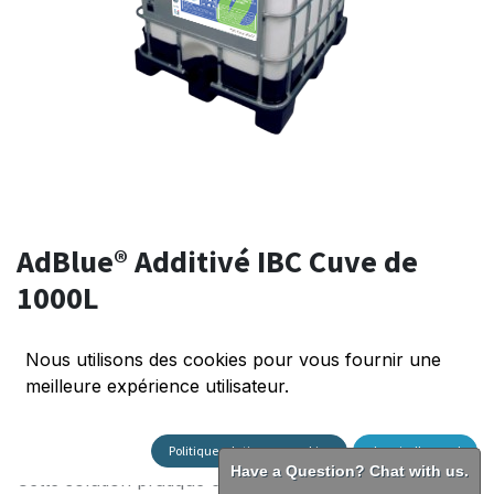
AdBlue® Additivé IBC Cuve de
1000L
(0 avis)
Nous utilisons des cookies pour vous fournir une
Découvrez notre cuve IBC de 1000L spécialement
meilleure expérience utilisateur.
conçue pour répondre à vos besoins en AdBlue® en
vrac.
Politique relative aux cookies
Je suis d'accord
Have a Question? Chat with us.
Cette solution pratique et économique offre une