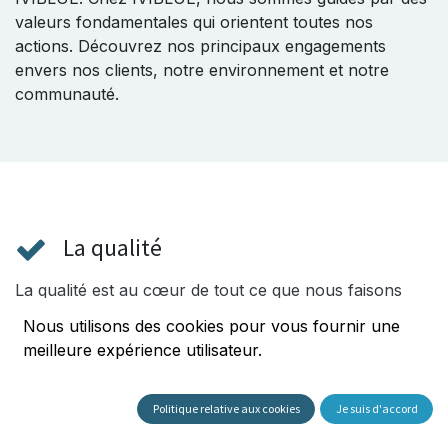
valeurs fondamentales qui orientent toutes nos
actions. Découvrez nos principaux engagements
envers nos clients, notre environnement et notre
communauté.
La qualité
La qualité est au cœur de tout ce que nous faisons
chez IVIBLUE. Nous nous engageons à fournir des
Nous utilisons des cookies pour vous fournir une
produits AdBlue® de la plus haute qualité, répondant
meilleure expérience utilisateur.
aux normes les plus strictes de l'industrie. Chaque lot
est soumis à des tests rigoureux pour garantir une
performance optimale.
Politique relative aux cookies
Je suis d'accord