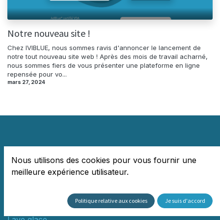
Notre nouveau site !
Chez IVIBLUE, nous sommes ravis d'annoncer le lancement de
notre tout nouveau site web ! Après des mois de travail acharné,
nous sommes fiers de vous présenter une plateforme en ligne
repensée pour vo...
mars 27, 2024
Liens utiles
Nous utilisons des cookies pour vous fournir une
meilleure expérience utilisateur.
Accueil
Boutique​
AdBlue
Politique relative aux cookies
Je suis d'accord
Unités de stockage
Lave glace