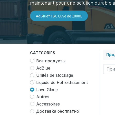
maintenant pour une solution durable 
AdBlue® IBC Cuve de 1000L​
CATEGORIES
Про
Все продукты
AdBlue
Unités de stockage
Liquide de Refroidissement
Lave Glace
Autres
Accessoires
Доставка бесплатно