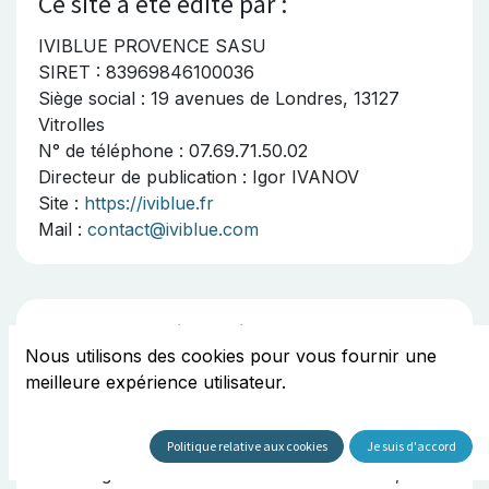
Ce site a été édité par :
IVIBLUE PROVENCE SASU
SIRET : 83969846100036
Siège social : 19 avenues de Londres, 13127
Vitrolles
N° de téléphone : 07.69.71.50.02
Directeur de publication : Igor IVANOV
Site :
https://iviblue.fr
Mail :
contact@iviblue.com
Ce site est hébergé par :
Nous utilisons des cookies pour vous fournir une
ODOO SA
meilleure expérience utilisateur.
40 Chaussée de Namur
1367 Grand-Rosière – Belgique
Politique relative aux cookies
Je suis d'accord
L'hébergeur du site est la Société Odoo SA, dont